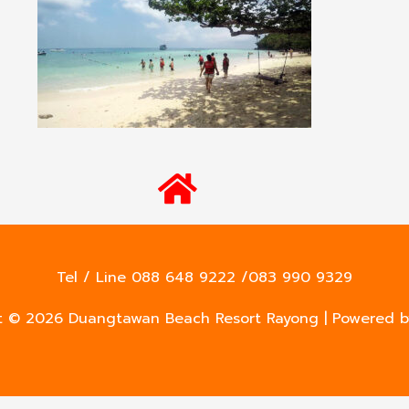
Tel / Line 088 648 9222 /083 990 9329
t © 2026
Duangtawan Beach Resort Rayong
| Powered 